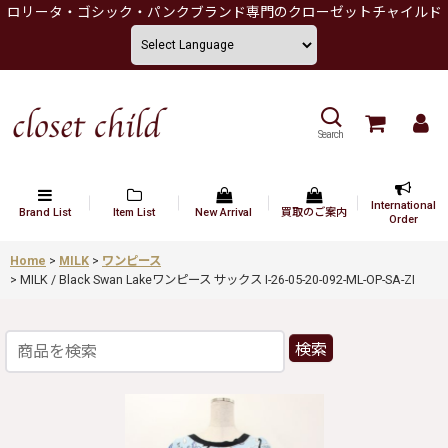
ロリータ・ゴシック・パンクブランド専門のクローゼットチャイルド
Search
International
Brand List
Item List
New Arrival
買取のご案内
Order
Home
>
MILK
>
ワンピース
>
MILK / Black Swan Lakeワンピース サックス I-26-05-20-092-ML-OP-SA-ZI
検索