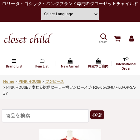
ロリータ・ゴシック・パンクブランド専門のクローゼットチャイルド
Search
International
Brand List
Item List
New Arrival
買取のご案内
Order
Home
>
PINK HOUSE
>
ワンピース
>
PINK HOUSE / 麦わら総柄セーラー襟ワンピース 赤 I-26-05-20-077-LO-OP-SA-
ZY
検索