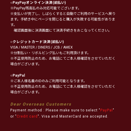
○
PayPayオンライン決済
(前払い)
※PayPay残高払のみ対応可能でございます。
※支払いが完了し、しばらくすると自動でご利用のサービスへ戻り
ます。手続き中にページを閉じると購入が失敗する可能性がありま
す。
確認画面後に決済画面にて決済手続きをおこなってください。
○
クレジットカード決済
(前払い)
VISA / MASTER / DINERS / JCB / AMEX
※分割払い・リボルビング払いもご利用頂けます。
※不正使用防止のため、お電話にてご本人様確認をさせていただく
場合がございます。
○
PayPal
※ご本人様名義のIDのみご利用可能となります。
※不正使用防止のため、お電話にてご本人様確認をさせていただく
場合がございます。
Dear Overseas Customers
Payment method : Please make sure to select "
PayPal
"
or "
Credit card
". Visa and MasterCard are accepted.