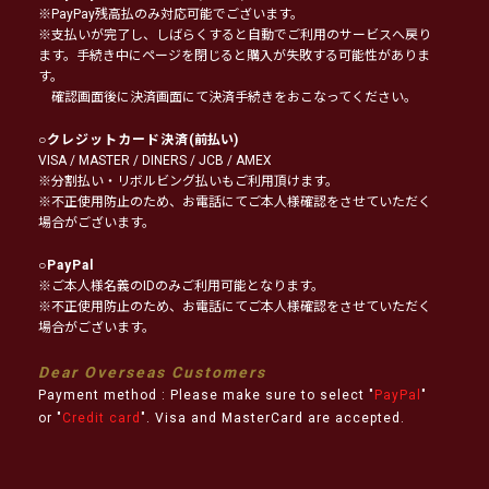
※PayPay残高払のみ対応可能でございます。
※支払いが完了し、しばらくすると自動でご利用のサービスへ戻り
ます。手続き中にページを閉じると購入が失敗する可能性がありま
す。
確認画面後に決済画面にて決済手続きをおこなってください。
○
クレジットカード決済
(前払い)
VISA / MASTER / DINERS / JCB / AMEX
※分割払い・リボルビング払いもご利用頂けます。
※不正使用防止のため、お電話にてご本人様確認をさせていただく
場合がございます。
○
PayPal
※ご本人様名義のIDのみご利用可能となります。
※不正使用防止のため、お電話にてご本人様確認をさせていただく
場合がございます。
Dear Overseas Customers
Payment method : Please make sure to select "
PayPal
"
or "
Credit card
". Visa and MasterCard are accepted.