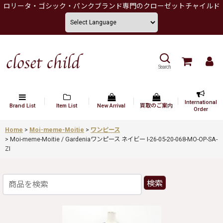
ロリータ・ゴシック・パンクブランド専門のクローゼットチャイルド
Search
International
Brand List
Item List
New Arrival
買取のご案内
Order
Home
>
Moi-meme-Moitie
>
ワンピース
>
Moi-meme-Moitie / Gardeniaワンピース ネイビー I-26-05-20-068-MO-OP-SA-
ZI
検索