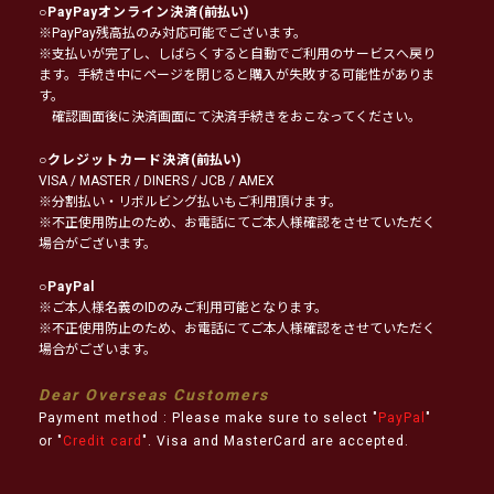
○
PayPayオンライン決済
(前払い)
※PayPay残高払のみ対応可能でございます。
※支払いが完了し、しばらくすると自動でご利用のサービスへ戻り
ます。手続き中にページを閉じると購入が失敗する可能性がありま
す。
確認画面後に決済画面にて決済手続きをおこなってください。
○
クレジットカード決済
(前払い)
VISA / MASTER / DINERS / JCB / AMEX
※分割払い・リボルビング払いもご利用頂けます。
※不正使用防止のため、お電話にてご本人様確認をさせていただく
場合がございます。
○
PayPal
※ご本人様名義のIDのみご利用可能となります。
※不正使用防止のため、お電話にてご本人様確認をさせていただく
場合がございます。
Dear Overseas Customers
Payment method : Please make sure to select "
PayPal
"
or "
Credit card
". Visa and MasterCard are accepted.