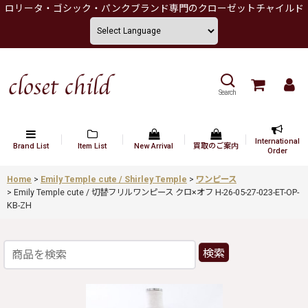
ロリータ・ゴシック・パンクブランド専門のクローゼットチャイルド
Search
International
Brand List
Item List
New Arrival
買取のご案内
Order
Home
>
Emily Temple cute / Shirley Temple
>
ワンピース
>
Emily Temple cute / 切替フリルワンピース クロ×オフ H-26-05-27-023-ET-OP-
KB-ZH
検索