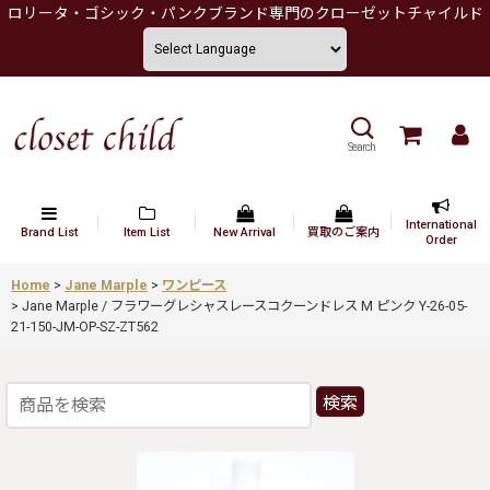
ロリータ・ゴシック・パンクブランド専門のクローゼットチャイルド
Search
International
Brand List
Item List
New Arrival
買取のご案内
Order
Home
>
Jane Marple
>
ワンピース
>
Jane Marple / フラワーグレシャスレースコクーンドレス M ピンク Y-26-05-
21-150-JM-OP-SZ-ZT562
検索