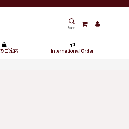
Search
のご案内
International Order