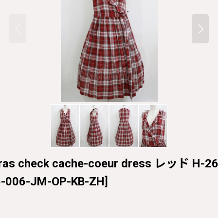
adras check cache-coeur dress レッド H-
5-006-JM-OP-KB-ZH
]