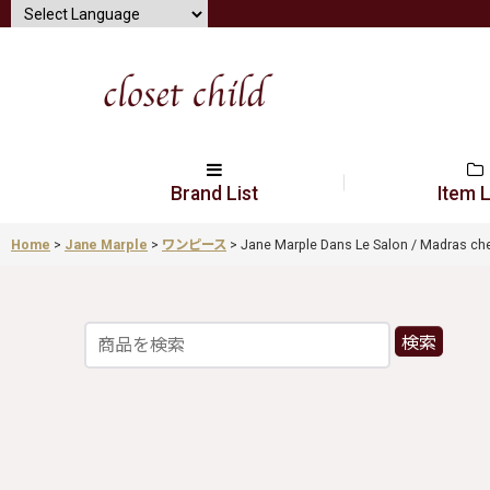
Brand List
Item L
Home
>
Jane Marple
>
ワンピース
>
Jane Marple Dans Le Salon / Madras c
検索