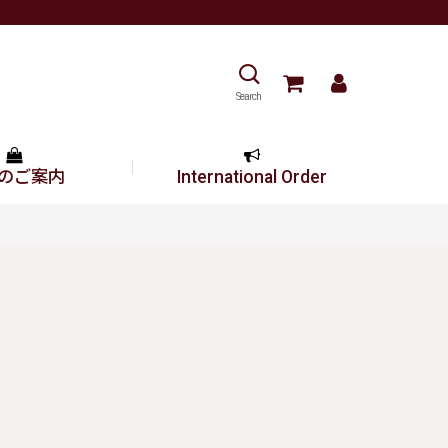
Search
のご案内
International Order