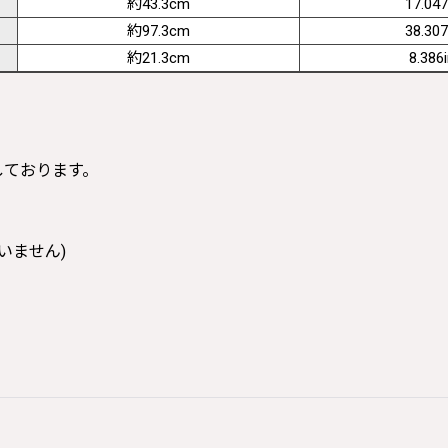
約43.3cm
17.047
約97.3cm
38.307
約21.3cm
8.386
寸しております。
いません)