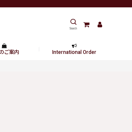
Search
のご案内
International Order