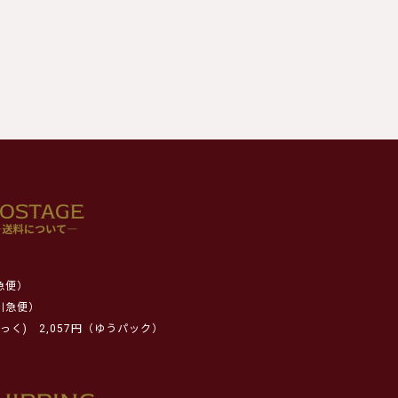
急便）
川急便）
っく)
2,057円（ゆうパック）