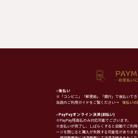
○
後払い
※「コンビニ」「郵便局」「銀行」で後払いでき
当店のご利用ガイドをご覧ください→
後払いの
○
PayPayオンライン決済
(前払い)
※PayPay残高払のみ対応可能でございます。
※支払いが完了し、しばらくすると自動でご利用
ージを閉じると購入が失敗する可能性があります
確認画面後に決済画面にて決済手続きをおこな