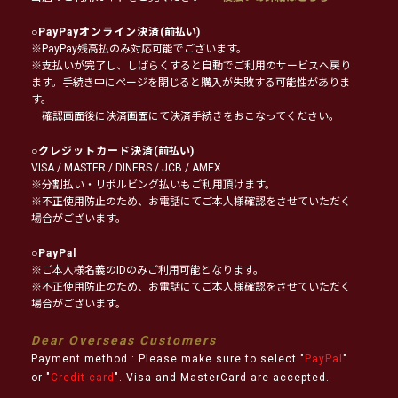
○
PayPayオンライン決済
(前払い)
※PayPay残高払のみ対応可能でございます。
※支払いが完了し、しばらくすると自動でご利用のサービスへ戻り
ます。手続き中にページを閉じると購入が失敗する可能性がありま
す。
確認画面後に決済画面にて決済手続きをおこなってください。
○
クレジットカード決済
(前払い)
VISA / MASTER / DINERS / JCB / AMEX
※分割払い・リボルビング払いもご利用頂けます。
※不正使用防止のため、お電話にてご本人様確認をさせていただく
場合がございます。
○
PayPal
※ご本人様名義のIDのみご利用可能となります。
※不正使用防止のため、お電話にてご本人様確認をさせていただく
場合がございます。
Dear Overseas Customers
Payment method : Please make sure to select "
PayPal
"
or "
Credit card
". Visa and MasterCard are accepted.