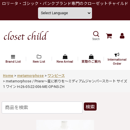
ロリータ・ゴシック・パンクブランド専門のクローゼットチャイルド
Search
International
Brand List
Item List
New Arrival
買取のご案内
Order
Home
>
metamorphose
>
ワンピース
>
metamorphose / Priere〜星に祈りを〜ミディアムジャンパースカート サイズ
1 ワイン H-26-05-22-006-ME-OP-NS-ZH
検索