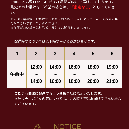
お申し込み翌日から4日から1週間以内にお届けしております。
最短でのお届けをご希望の場合は、
「指定なし」
としてくださ
い。
※天候・諸事情・お届けする地域・お支払い方法によって、若干前後する場
合がございます。ご了承ください。
※在庫がない場合は別途メールにてお知らせいたします。
配送時間については以下時間帯からお選び頂けます。
1
2
3
4
5
6
12:00
14:00
16:00
18:00
19:00
午前中
～
～
～
～
～
14:00
16:00
18:00
20:00
21:00
ご指定時間帯に配送するよう運搬会社に指示いたします。
お届け先、ご注文内容によっては、この時間帯にお届けできない場合
もございます。