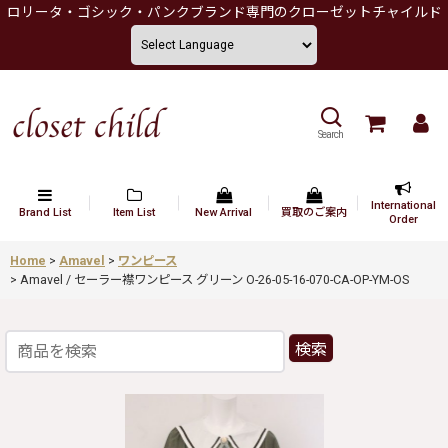
ロリータ・ゴシック・パンクブランド専門のクローゼットチャイルド
Search
International
Brand List
Item List
New Arrival
買取のご案内
Order
Home
>
Amavel
>
ワンピース
>
Amavel / セーラー襟ワンピース グリーン O-26-05-16-070-CA-OP-YM-OS
検索