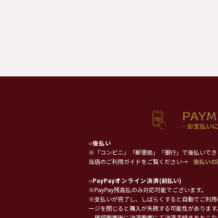
○
後払い
※「コンビニ」「郵便局」「銀行」で後払いでき
当店のご利用ガイドをご覧ください→
後払いの
○
PayPayオンライン決済
(前払い)
※PayPay残高払のみ対応可能でございます。
※支払いが完了し、しばらくすると自動でご利用
ージを閉じると購入が失敗する可能性があります
確認画面後に決済画面にて決済手続きをおこな