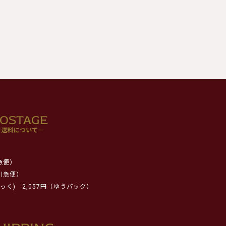
急便）
川急便）
っく)
2,057円（ゆうパック）