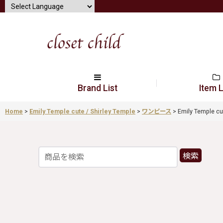
Brand List
Item L
Home
>
Emily Temple cute / Shirley Temple
>
ワンピース
>
Emily Temple 
検索