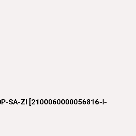
P-SA-ZI
[
2100060000056816-I-