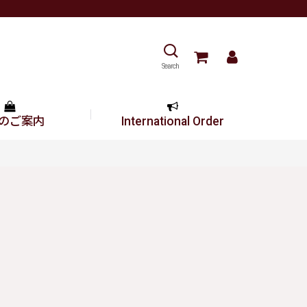
Search
のご案内
International Order