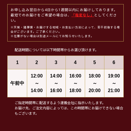
お申し込み翌日から4日から1週間以内にお届けしております。
最短でのお届けをご希望の場合は、
「指定なし」
としてくださ
い。
※天候・諸事情・お届けする地域・お支払い方法によって、若干前後する場
合がございます。ご了承ください。
※在庫がない場合は別途メールにてお知らせいたします。
配送時間については以下時間帯からお選び頂けます。
1
2
3
4
5
6
12:00
14:00
16:00
18:00
19:00
午前中
～
～
～
～
～
14:00
16:00
18:00
20:00
21:00
ご指定時間帯に配送するよう運搬会社に指示いたします。
お届け先、ご注文内容によっては、この時間帯にお届けできない場合
もございます。