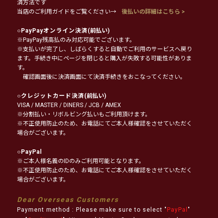
済方法です
当店のご利用ガイドをご覧ください→
後払いの詳細はこちら >
○
PayPayオンライン決済
(前払い)
※PayPay残高払のみ対応可能でございます。
※支払いが完了し、しばらくすると自動でご利用のサービスへ戻り
ます。手続き中にページを閉じると購入が失敗する可能性がありま
す。
確認画面後に決済画面にて決済手続きをおこなってください。
○
クレジットカード決済
(前払い)
VISA / MASTER / DINERS / JCB / AMEX
※分割払い・リボルビング払いもご利用頂けます。
※不正使用防止のため、お電話にてご本人様確認をさせていただく
場合がございます。
○
PayPal
※ご本人様名義のIDのみご利用可能となります。
※不正使用防止のため、お電話にてご本人様確認をさせていただく
場合がございます。
Dear Overseas Customers
Payment method : Please make sure to select "
PayPal
"