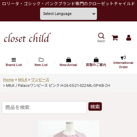
ロリータ・ゴシック・パンクブランド専門のクローゼットチャイルド
Search
International
Brand List
Item List
New Arrival
買取のご案内
Order
Home
>
MILK
>
ワンピース
>
MILK / Palaceワンピース ピンク H-26-05-21-022-ML-OP-KB-ZH
検索