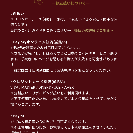
○
後払い
※「コンビニ」「郵便局」「銀行」で後払いできる安心・簡単な決
済方法です
当店のご利用ガイドをご覧ください→
後払いの詳細はこちら >
○
PayPayオンライン決済
(前払い)
※PayPay残高払のみ対応可能でございます。
※支払いが完了し、しばらくすると自動でご利用のサービスへ戻り
ます。手続き中にページを閉じると購入が失敗する可能性がありま
す。
確認画面後に決済画面にて決済手続きをおこなってください。
○
クレジットカード決済
(前払い)
VISA / MASTER / DINERS / JCB / AMEX
※分割払い・リボルビング払いもご利用頂けます。
※不正使用防止のため、お電話にてご本人様確認をさせていただく
場合がございます。
○
PayPal
※ご本人様名義のIDのみご利用可能となります。
※不正使用防止のため、お電話にてご本人様確認をさせていただく
場合がございます。