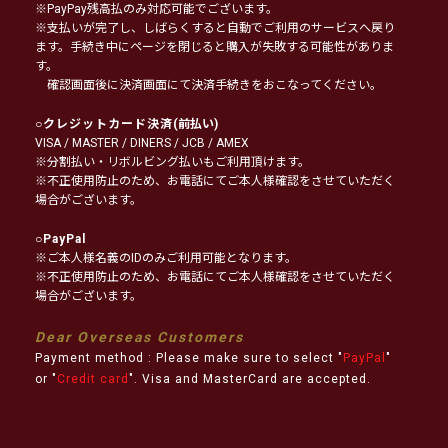
※PayPay残高払のみ対応可能でございます。
※支払いが完了し、しばらくすると自動でご利用のサービスへ戻り
ます。手続き中にページを閉じると購入が失敗する可能性がありま
す。
確認画面後に決済画面にて決済手続きをおこなってください。
○
クレジットカード決済
(前払い)
VISA / MASTER / DINERS / JCB / AMEX
※分割払い・リボルビング払いもご利用頂けます。
※不正使用防止のため、お電話にてご本人様確認をさせていただく
場合がございます。
○
PayPal
※ご本人様名義のIDのみご利用可能となります。
※不正使用防止のため、お電話にてご本人様確認をさせていただく
場合がございます。
Dear Overseas Customers
Payment method : Please make sure to select "
PayPal
"
or "
Credit card
". Visa and MasterCard are accepted.