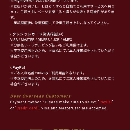
※PayPay残高払のみ対応可能でございます。
※支払いが完了し、しばらくすると自動でご利用のサービスへ戻り
ます。手続き中にページを閉じると購入が失敗する可能性がありま
す。
確認画面後に決済画面にて決済手続きをおこなってください。
○
クレジットカード決済
(前払い)
VISA / MASTER / DINERS / JCB / AMEX
※分割払い・リボルビング払いもご利用頂けます。
※不正使用防止のため、お電話にてご本人様確認をさせていただく
場合がございます。
○
PayPal
※ご本人様名義のIDのみご利用可能となります。
※不正使用防止のため、お電話にてご本人様確認をさせていただく
場合がございます。
Dear Overseas Customers
Payment method : Please make sure to select "
PayPal
"
or "
Credit card
". Visa and MasterCard are accepted.