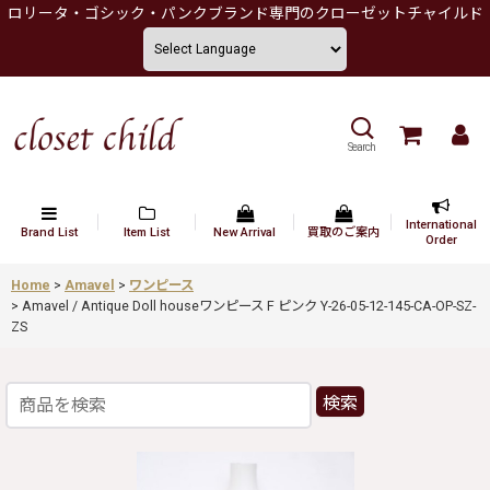
ロリータ・ゴシック・パンクブランド専門のクローゼットチャイルド
Search
International
Brand List
Item List
New Arrival
買取のご案内
Order
Home
>
Amavel
>
ワンピース
>
Amavel / Antique Doll houseワンピース F ピンク Y-26-05-12-145-CA-OP-SZ-
ZS
検索