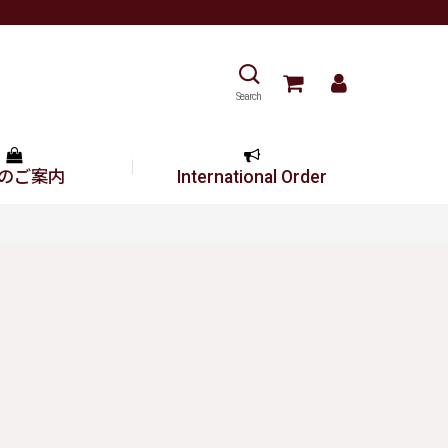
Search
のご案内
International Order