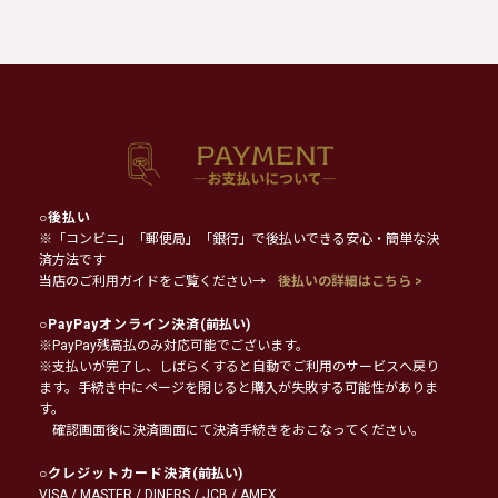
○
後払い
※「コンビニ」「郵便局」「銀行」で後払いできる安心・簡単な決
済方法です
当店のご利用ガイドをご覧ください→
後払いの詳細はこちら >
○
PayPayオンライン決済
(前払い)
※PayPay残高払のみ対応可能でございます。
※支払いが完了し、しばらくすると自動でご利用のサービスへ戻り
ます。手続き中にページを閉じると購入が失敗する可能性がありま
す。
確認画面後に決済画面にて決済手続きをおこなってください。
○
クレジットカード決済
(前払い)
VISA / MASTER / DINERS / JCB / AMEX