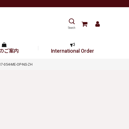
Search
のご案内
International Order
54-ME-OP-NS-ZH