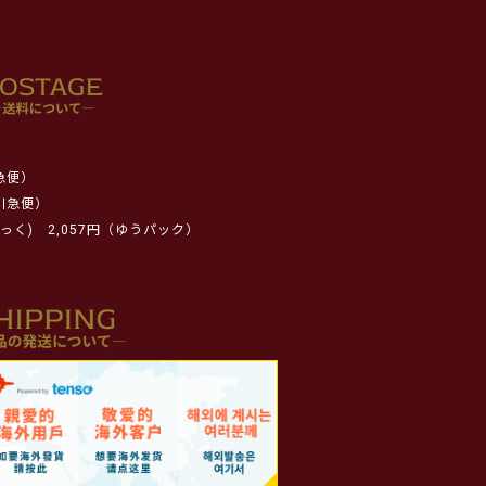
急便）
川急便）
っく)
2,057円（ゆうパック）