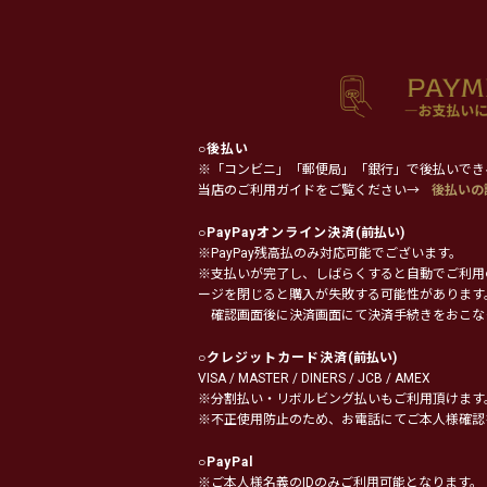
○
後払い
※「コンビニ」「郵便局」「銀行」で後払いでき
当店のご利用ガイドをご覧ください→
後払いの
○
PayPayオンライン決済
(前払い)
※PayPay残高払のみ対応可能でございます。
※支払いが完了し、しばらくすると自動でご利用
ージを閉じると購入が失敗する可能性があります
確認画面後に決済画面にて決済手続きをおこな
○
クレジットカード決済
(前払い)
VISA / MASTER / DINERS / JCB / AMEX
※分割払い・リボルビング払いもご利用頂けます
※不正使用防止のため、お電話にてご本人様確認
○
PayPal
※ご本人様名義のIDのみご利用可能となります。