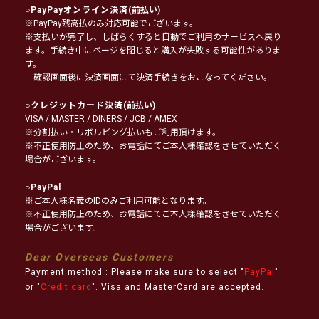
○
PayPayオンライン決済
(前払い)
※PayPay残高払のみ対応可能でございます。
※支払いが完了し、しばらくすると自動でご利用のサービスへ戻り
ます。手続き中にページを閉じると購入が失敗する可能性がありま
す。
確認画面後に決済画面にて決済手続きをおこなってください。
○
クレジットカード決済
(前払い)
VISA / MASTER / DINERS / JCB / AMEX
※分割払い・リボルビング払いもご利用頂けます。
※不正使用防止のため、お電話にてご本人様確認をさせていただく
場合がございます。
○
PayPal
※ご本人様名義のIDのみご利用可能となります。
※不正使用防止のため、お電話にてご本人様確認をさせていただく
場合がございます。
Dear Overseas Customers
Payment method : Please make sure to select "
PayPal
"
or "
Credit card
". Visa and MasterCard are accepted.