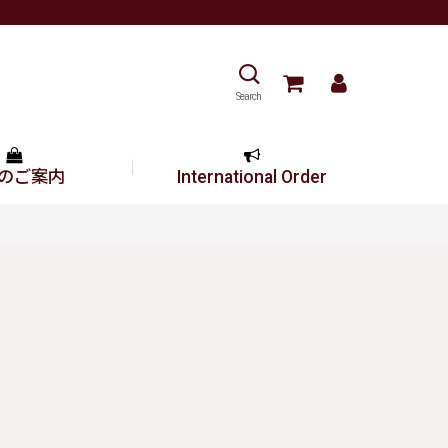
Search
のご案内
International Order