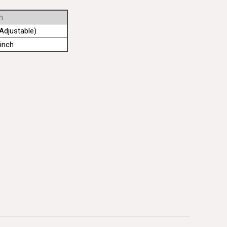
h
Adjustable)
inch