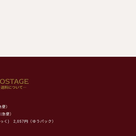
急便）
川急便）
っく)
2,057円（ゆうパック）