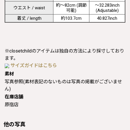
約〜82cm (調節
〜32.283inch
ウエスト / waist
可能)
(Adjustable)
着丈 / length
約103.7cm
40.827inch
※closetchildのアイテムは独自の方法により採寸しており
ます。
サイズガイドはこちら
素材
写真参照(素材表記のないものは写真の掲載がございませ
ん)
在庫店舗
原宿店
他の写真