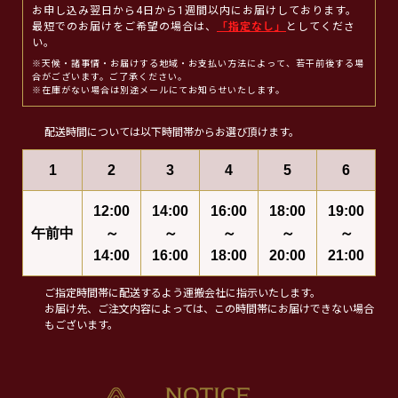
お申し込み翌日から4日から1週間以内にお届けしております。
最短でのお届けをご希望の場合は、
「指定なし」
としてくださ
い。
※天候・諸事情・お届けする地域・お支払い方法によって、若干前後する場
合がございます。ご了承ください。
※在庫がない場合は別途メールにてお知らせいたします。
配送時間については以下時間帯からお選び頂けます。
1
2
3
4
5
6
12:00
14:00
16:00
18:00
19:00
午前中
～
～
～
～
～
14:00
16:00
18:00
20:00
21:00
ご指定時間帯に配送するよう運搬会社に指示いたします。
お届け先、ご注文内容によっては、この時間帯にお届けできない場合
もございます。