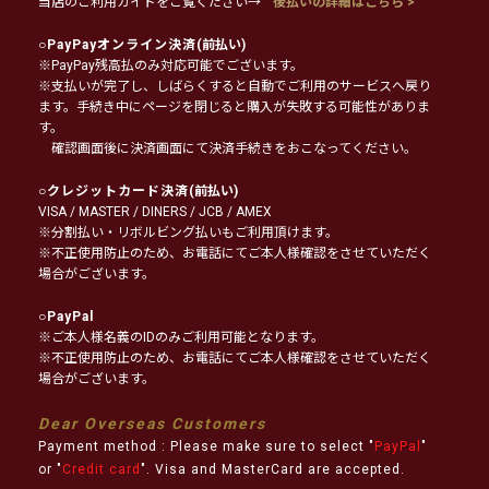
当店のご利用ガイドをご覧ください→
後払いの詳細はこちら >
○
PayPayオンライン決済
(前払い)
※PayPay残高払のみ対応可能でございます。
※支払いが完了し、しばらくすると自動でご利用のサービスへ戻り
ます。手続き中にページを閉じると購入が失敗する可能性がありま
す。
確認画面後に決済画面にて決済手続きをおこなってください。
○
クレジットカード決済
(前払い)
VISA / MASTER / DINERS / JCB / AMEX
※分割払い・リボルビング払いもご利用頂けます。
※不正使用防止のため、お電話にてご本人様確認をさせていただく
場合がございます。
○
PayPal
※ご本人様名義のIDのみご利用可能となります。
※不正使用防止のため、お電話にてご本人様確認をさせていただく
場合がございます。
Dear Overseas Customers
Payment method : Please make sure to select "
PayPal
"
or "
Credit card
". Visa and MasterCard are accepted.