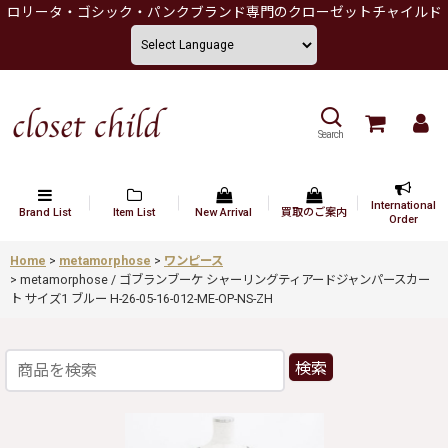
ロリータ・ゴシック・パンクブランド専門のクローゼットチャイルド
Search
International
Brand List
Item List
New Arrival
買取のご案内
Order
Home
>
metamorphose
>
ワンピース
>
metamorphose / ゴブランブーケ シャーリングティアードジャンパースカー
ト サイズ1 ブルー H-26-05-16-012-ME-OP-NS-ZH
検索