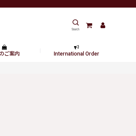
Search
のご案内
International Order