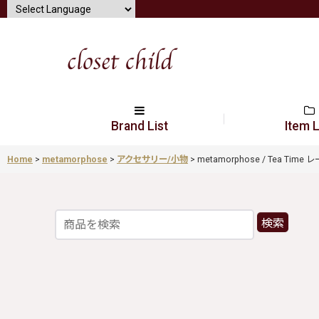
Brand List
Item L
Home
>
metamorphose
>
アクセサリー/小物
>
metamorphose / Tea Time
検索