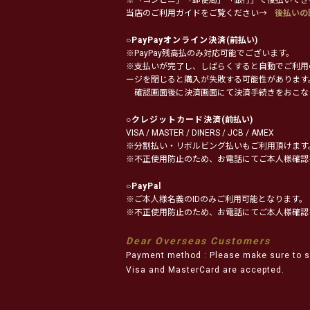
当店のご利用ガイドをご覧ください→
後払いの
○
PayPayオンライン決済
(前払い)
※PayPay残高払のみ対応可能でございます。
※支払いが完了し、しばらくすると自動でご利用
ージを閉じると購入が失敗する可能性があります
確認画面後に決済画面にて決済手続きをおこな
○
クレジットカード決済
(前払い)
VISA / MASTER / DINERS / JCB / AMEX
※分割払い・リボルビング払いもご利用頂けます
※不正使用防止のため、お電話にてご本人様確認
○
PayPal
※ご本人様名義のIDのみご利用可能となります。
※不正使用防止のため、お電話にてご本人様確認
Dear Overseas Customers
Payment method : Please make sure to s
Visa and MasterCard are accepted.