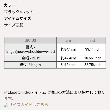
カラー
ブラック×レッド
アイテムサイズ
サイズ表記：
JP/ US
cm
inch
裄丈 /
約84.1cm
33.11inch
length(neck→shoulder→wrist)
身幅 / bust
約47.4cm
18.661inch
着丈 / length
約134cm
52.756inch
※closetchildのアイテムは独自の方法により採寸しており
ます。
サイズガイドはこちら