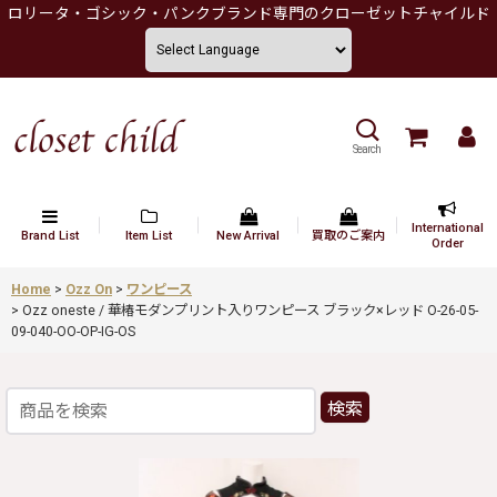
ロリータ・ゴシック・パンクブランド専門のクローゼットチャイルド
Search
International
Brand List
Item List
New Arrival
買取のご案内
Order
Home
>
Ozz On
>
ワンピース
>
Ozz oneste / 華椿モダンプリント入りワンピース ブラック×レッド O-26-05-
09-040-OO-OP-IG-OS
検索