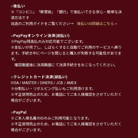
○
後払い
※「コンビニ」「郵便局」「銀行」で後払いできる安心・簡単な決
済方法です
当店のご利用ガイドをご覧ください→
後払いの詳細はこちら >
○
PayPayオンライン決済
(前払い)
※PayPay残高払のみ対応可能でございます。
※支払いが完了し、しばらくすると自動でご利用のサービスへ戻り
ます。手続き中にページを閉じると購入が失敗する可能性がありま
す。
確認画面後に決済画面にて決済手続きをおこなってください。
○
クレジットカード決済
(前払い)
VISA / MASTER / DINERS / JCB / AMEX
※分割払い・リボルビング払いもご利用頂けます。
※不正使用防止のため、お電話にてご本人様確認をさせていただく
場合がございます。
○
PayPal
※ご本人様名義のIDのみご利用可能となります。
※不正使用防止のため、お電話にてご本人様確認をさせていただく
場合がございます。