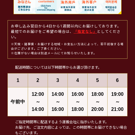
お申し込み翌日から4日から1週間以内にお届けしております。
最短でのお届けをご希望の場合は、
「指定なし」
としてくださ
い。
※天候・諸事情・お届けする地域・お支払い方法によって、若干前後する場
合がございます。ご了承ください。
※在庫がない場合は別途メールにてお知らせいたします。
配送時間については以下時間帯からお選び頂けます。
1
2
3
4
5
6
12:00
14:00
16:00
18:00
19:00
午前中
～
～
～
～
～
14:00
16:00
18:00
20:00
21:00
ご指定時間帯に配送するよう運搬会社に指示いたします。
お届け先、ご注文内容によっては、この時間帯にお届けできない場合
もございます。