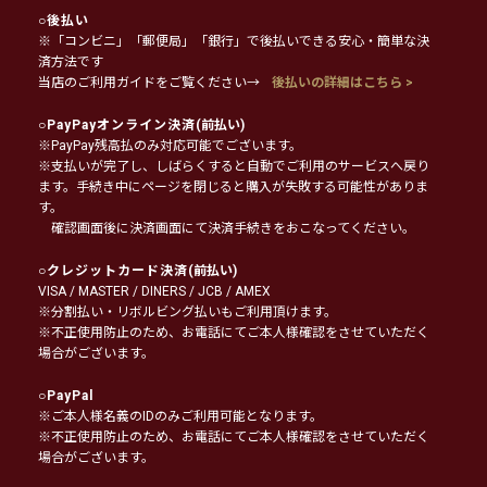
○
後払い
※「コンビニ」「郵便局」「銀行」で後払いできる安心・簡単な決
済方法です
当店のご利用ガイドをご覧ください→
後払いの詳細はこちら >
○
PayPayオンライン決済
(前払い)
※PayPay残高払のみ対応可能でございます。
※支払いが完了し、しばらくすると自動でご利用のサービスへ戻り
ます。手続き中にページを閉じると購入が失敗する可能性がありま
す。
確認画面後に決済画面にて決済手続きをおこなってください。
○
クレジットカード決済
(前払い)
VISA / MASTER / DINERS / JCB / AMEX
※分割払い・リボルビング払いもご利用頂けます。
※不正使用防止のため、お電話にてご本人様確認をさせていただく
場合がございます。
○
PayPal
※ご本人様名義のIDのみご利用可能となります。
※不正使用防止のため、お電話にてご本人様確認をさせていただく
場合がございます。