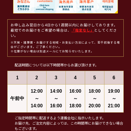
お申し込み翌日から4日から1週間以内にお届けしております。
最短でのお届けをご希望の場合は、
「指定なし」
としてくださ
い。
※天候・諸事情・お届けする地域・お支払い方法によって、若干前後する場
合がございます。ご了承ください。
※在庫がない場合は別途メールにてお知らせいたします。
配送時間については以下時間帯からお選び頂けます。
1
2
3
4
5
6
12:00
14:00
16:00
18:00
19:00
午前中
～
～
～
～
～
14:00
16:00
18:00
20:00
21:00
ご指定時間帯に配送するよう運搬会社に指示いたします。
お届け先、ご注文内容によっては、この時間帯にお届けできない場合
もございます。