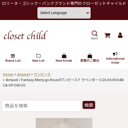
ロリータ・ゴシック・パンクブランド専門のクローゼットチャイルド
Search
International
Brand List
Item List
New Arrival
買取のご案内
Order
Home
>
Amavel
>
ワンピース
>
Amavel / Fantasy Merry-go-Roundワンピース F ラベンダー O-26-05-09-048-
CA-OP-OW-OS
検索