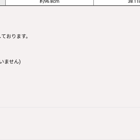
約96.8cm
38.11
寸しております。
いません)