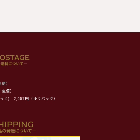
急便）
川急便）
っく)
2,057円（ゆうパック）