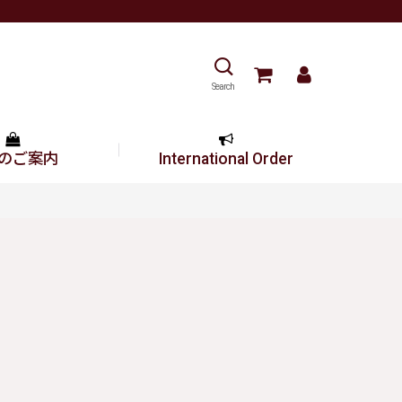
Search
のご案内
International Order