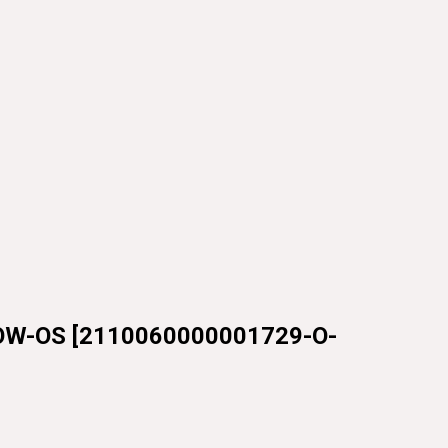
OW-OS
[
2110060000001729-O-