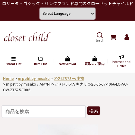
ロリータ・ゴシック・パンクブランド専門のクローゼットチャイルド
Search
International
Brand List
Item List
New Arrival
買取のご案内
Order
Home
>
m petit by misako
>
アクセサリー/小物
>
m petit by misako / AM*NIヘッドドレスA キナリ O-26-05-07-1066-LO-AC-
OW-ZT575-F005
検索