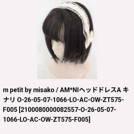
m petit by misako / AM*NIヘッドドレスA キ
ナリ O-26-05-07-1066-LO-AC-OW-ZT575-
F005
[
2100080000082557-O-26-05-07-
1066-LO-AC-OW-ZT575-F005
]