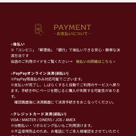
○
後払い
※「コンビニ」「郵便局」「銀行」で後払いできる安心・簡単な決
済方法です
当店のご利用ガイドをご覧ください→
後払いの詳細はこちら >
○
PayPayオンライン決済
(前払い)
※PayPay残高払のみ対応可能でございます。
※支払いが完了し、しばらくすると自動でご利用のサービスへ戻り
ます。手続き中にページを閉じると購入が失敗する可能性がありま
す。
確認画面後に決済画面にて決済手続きをおこなってください。
○
クレジットカード決済
(前払い)
VISA / MASTER / DINERS / JCB / AMEX
※分割払い・リボルビング払いもご利用頂けます。
※不正使用防止のため、お電話にてご本人様確認をさせていただく