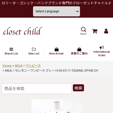
ロリータ・ゴシック・パンクブランド専門のクローゼットチャイルド
Search
International
Brand List
Item List
New Arrival
買取のご案内
Order
Home
>
MILK
>
ワンピース
>
MILK / セレモニーワンピース グレー H-26-05-11-1028-ML-OP-KB-ZH
検索