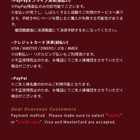
○
PayPayオンライン決済
(前払い)
※PayPay残高払のみ対応可能でございます。
※支払いが完了し、しばらくすると自動でご利用のサービスへ戻り
ます。手続き中にページを閉じると購入が失敗する可能性がありま
す。
確認画面後に決済画面にて決済手続きをおこなってください。
○
クレジットカード決済
(前払い)
VISA / MASTER / DINERS / JCB / AMEX
※分割払い・リボルビング払いもご利用頂けます。
※不正使用防止のため、お電話にてご本人様確認をさせていただく
場合がございます。
○
PayPal
※ご本人様名義のIDのみご利用可能となります。
※不正使用防止のため、お電話にてご本人様確認をさせていただく
場合がございます。
Dear Overseas Customers
Payment method : Please make sure to select "
PayPal
"
or "
Credit card
". Visa and MasterCard are accepted.