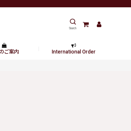
Search
のご案内
International Order