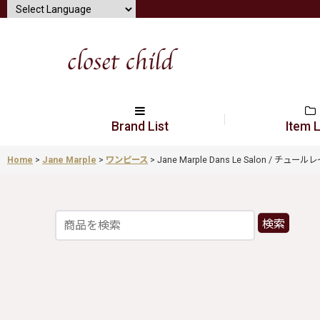
Brand List
Item L
Home
>
Jane Marple
>
ワンピース
>
Jane Marple Dans Le Salon / チ
検索