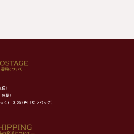
急便）
川急便）
っく)
2,057円（ゆうパック）