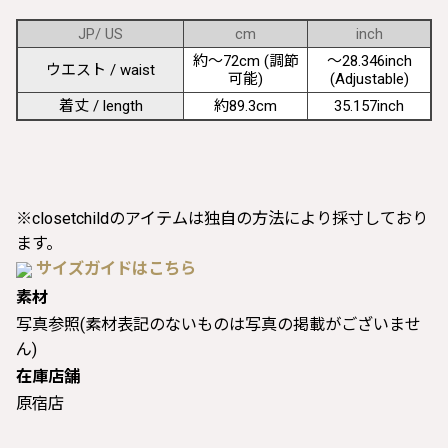
JP/ US
cm
inch
約〜72cm (調節
〜28.346inch
ウエスト / waist
可能)
(Adjustable)
着丈 / length
約89.3cm
35.157inch
※closetchildのアイテムは独自の方法により採寸しており
ます。
サイズガイドはこちら
素材
写真参照(素材表記のないものは写真の掲載がございませ
ん)
在庫店舗
原宿店