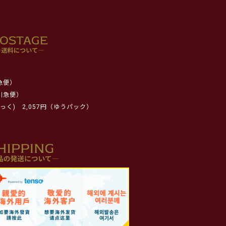
急便）
川急便）
っく)
2,057円（ゆうパック）