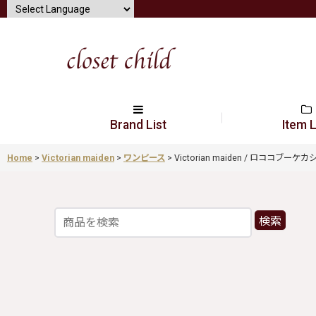
Brand List
Item L
Home
>
Victorian maiden
>
ワンピース
>
Victorian maiden / ロココブーケカ
検索