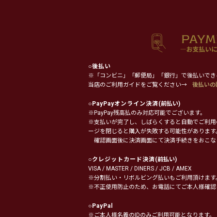
○
後払い
※「コンビニ」「郵便局」「銀行」で後払いでき
当店のご利用ガイドをご覧ください→
後払いの
○
PayPayオンライン決済
(前払い)
※PayPay残高払のみ対応可能でございます。
※支払いが完了し、しばらくすると自動でご利用
ージを閉じると購入が失敗する可能性があります
確認画面後に決済画面にて決済手続きをおこな
○
クレジットカード決済
(前払い)
VISA / MASTER / DINERS / JCB / AMEX
※分割払い・リボルビング払いもご利用頂けます
※不正使用防止のため、お電話にてご本人様確認
○
PayPal
※ご本人様名義のIDのみご利用可能となります。