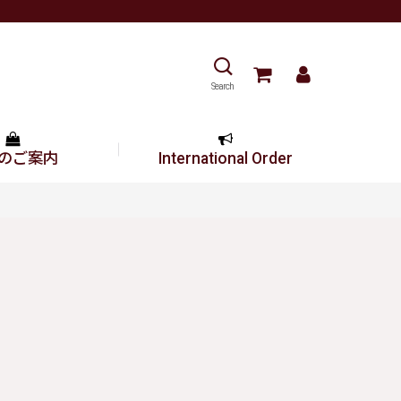
Search
のご案内
International Order