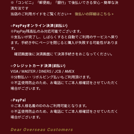
※「コンビニ」「郵便局」「銀行」で後払いできる安心・簡単な決
済方法です
当店のご利用ガイドをご覧ください→
後払いの詳細はこちら >
○
PayPayオンライン決済
(前払い)
※PayPay残高払のみ対応可能でございます。
※支払いが完了し、しばらくすると自動でご利用のサービスへ戻り
ます。手続き中にページを閉じると購入が失敗する可能性がありま
す。
確認画面後に決済画面にて決済手続きをおこなってください。
○
クレジットカード決済
(前払い)
VISA / MASTER / DINERS / JCB / AMEX
※分割払い・リボルビング払いもご利用頂けます。
※不正使用防止のため、お電話にてご本人様確認をさせていただく
場合がございます。
○
PayPal
※ご本人様名義のIDのみご利用可能となります。
※不正使用防止のため、お電話にてご本人様確認をさせていただく
場合がございます。
Dear Overseas Customers