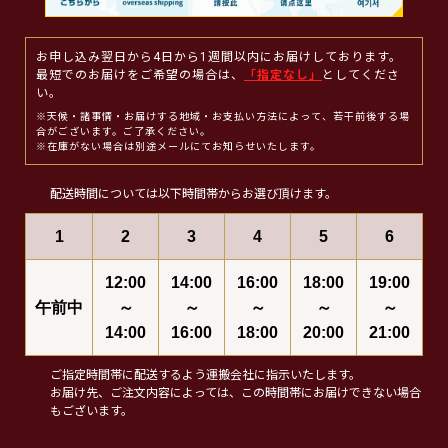
お申し込み翌日から4日から1週間以内にお届けしております。
最短でのお届けをご希望の場合は、
「指定なし」
としてくださ
い。
※天候・諸事情・お届けする地域・お支払い方法によって、若干前後する場
合がございます。ご了承ください。
※在庫がない場合は別途メールにてお知らせいたします。
配送時間については以下時間帯からお選び頂けます。
1
2
3
4
5
6
12:00
14:00
16:00
18:00
19:00
午前中
～
～
～
～
～
14:00
16:00
18:00
20:00
21:00
ご指定時間帯に配送するよう運搬会社に指示いたします。
お届け先、ご注文内容によっては、この時間帯にお届けできない場合
もございます。