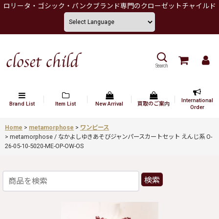
ロリータ・ゴシック・パンクブランド専門のクローゼットチャイルド
Search
International
Brand List
Item List
New Arrival
買取のご案内
Order
Home
>
metamorphose
>
ワンピース
>
metamorphose / なかよしゆきあそびジャンパースカートセット えんじ系 O-
26-05-10-5020-ME-OP-OW-OS
検索