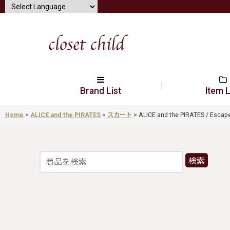
Brand List
Item L
Home
>
ALICE and the PIRATES
>
スカート
>
ALICE and the PIRATES / Esc
検索