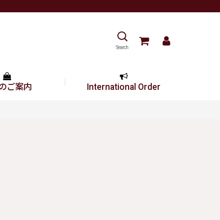
Search
のご案内
International Order