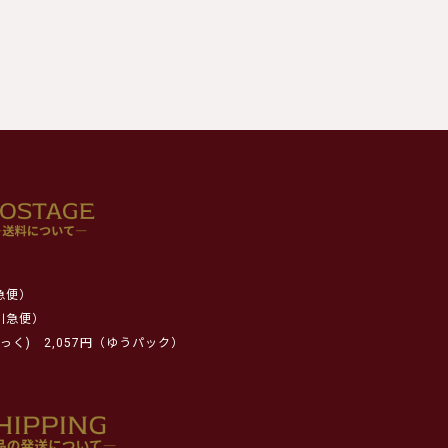
急便）
川急便）
っく)
2,057円（ゆうパック）