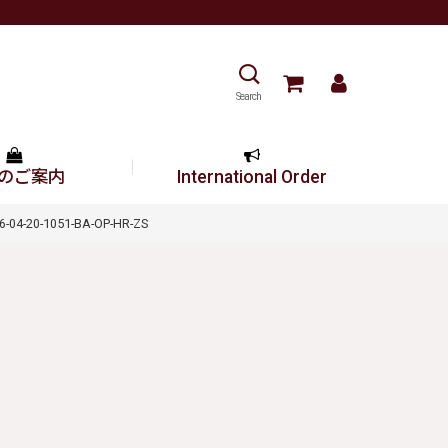
Search
のご案内
International Order
4-20-1051-BA-OP-HR-ZS