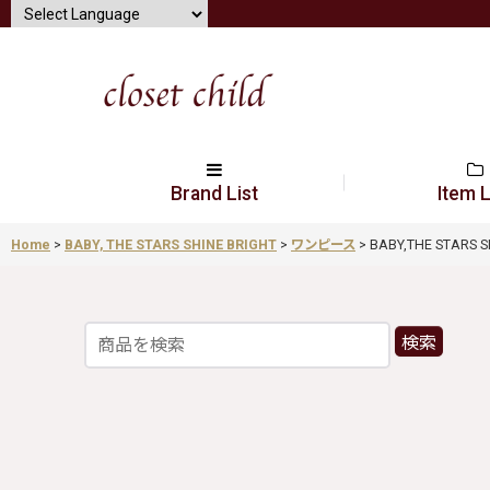
Brand List
Item L
Home
>
BABY, THE STARS SHINE BRIGHT
>
ワンピース
>
BABY,THE STARS 
検索