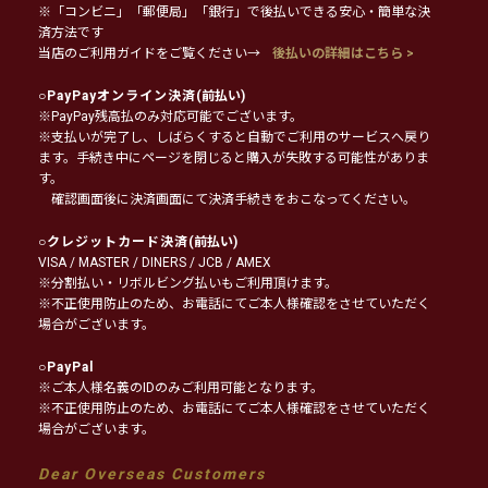
※「コンビニ」「郵便局」「銀行」で後払いできる安心・簡単な決
済方法です
当店のご利用ガイドをご覧ください→
後払いの詳細はこちら >
○
PayPayオンライン決済
(前払い)
※PayPay残高払のみ対応可能でございます。
※支払いが完了し、しばらくすると自動でご利用のサービスへ戻り
ます。手続き中にページを閉じると購入が失敗する可能性がありま
す。
確認画面後に決済画面にて決済手続きをおこなってください。
○
クレジットカード決済
(前払い)
VISA / MASTER / DINERS / JCB / AMEX
※分割払い・リボルビング払いもご利用頂けます。
※不正使用防止のため、お電話にてご本人様確認をさせていただく
場合がございます。
○
PayPal
※ご本人様名義のIDのみご利用可能となります。
※不正使用防止のため、お電話にてご本人様確認をさせていただく
場合がございます。
Dear Overseas Customers