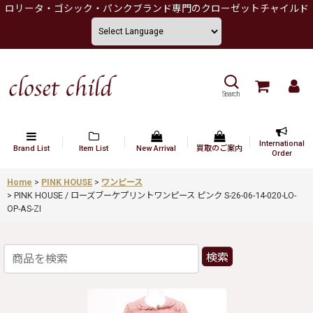
ロリータ・ゴシック・パンクブランド専門のクローゼットチャイルド
Search
International
Brand List
Item List
New Arrival
買取のご案内
Order
Home
>
PINK HOUSE
>
ワンピース
>
PINK HOUSE / ローズブーケプリントワンピース ピンク S-26-06-14-020-LO-
OP-AS-ZI
検索