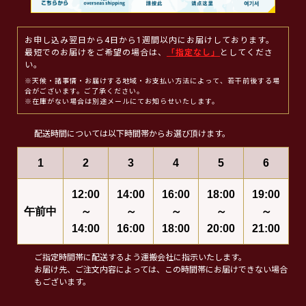
お申し込み翌日から4日から1週間以内にお届けしております。
最短でのお届けをご希望の場合は、
「指定なし」
としてくださ
い。
※天候・諸事情・お届けする地域・お支払い方法によって、若干前後する場
合がございます。ご了承ください。
※在庫がない場合は別途メールにてお知らせいたします。
配送時間については以下時間帯からお選び頂けます。
1
2
3
4
5
6
12:00
14:00
16:00
18:00
19:00
午前中
～
～
～
～
～
14:00
16:00
18:00
20:00
21:00
ご指定時間帯に配送するよう運搬会社に指示いたします。
お届け先、ご注文内容によっては、この時間帯にお届けできない場合
もございます。