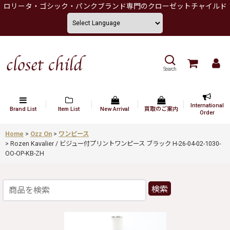
ロリータ・ゴシック・パンクブランド専門のクローゼットチャイルド
Search
International
Brand List
Item List
New Arrival
買取のご案内
Order
Home
>
Ozz On
>
ワンピース
>
Rozen Kavalier / ビジュー付プリントワンピース ブラック H-26-04-02-1030-
OO-OP-KB-ZH
検索