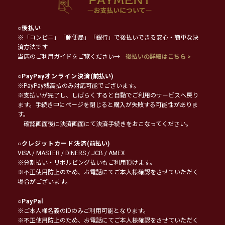
○
後払い
※「コンビニ」「郵便局」「銀行」で後払いできる安心・簡単な決
済方法です
当店のご利用ガイドをご覧ください→
後払いの詳細はこちら >
○
PayPayオンライン決済
(前払い)
※PayPay残高払のみ対応可能でございます。
※支払いが完了し、しばらくすると自動でご利用のサービスへ戻り
ます。手続き中にページを閉じると購入が失敗する可能性がありま
す。
確認画面後に決済画面にて決済手続きをおこなってください。
○
クレジットカード決済
(前払い)
VISA / MASTER / DINERS / JCB / AMEX
※分割払い・リボルビング払いもご利用頂けます。
※不正使用防止のため、お電話にてご本人様確認をさせていただく
場合がございます。
○
PayPal
※ご本人様名義のIDのみご利用可能となります。
※不正使用防止のため、お電話にてご本人様確認をさせていただく