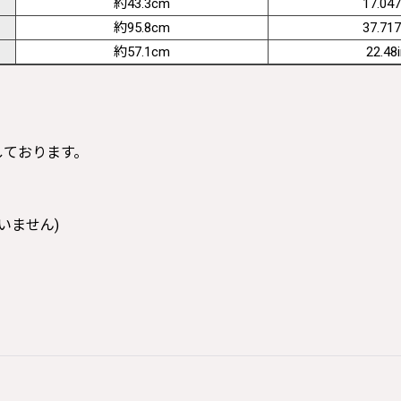
約43.3cm
17.047
約95.8cm
37.717
約57.1cm
22.48
寸しております。
いません)