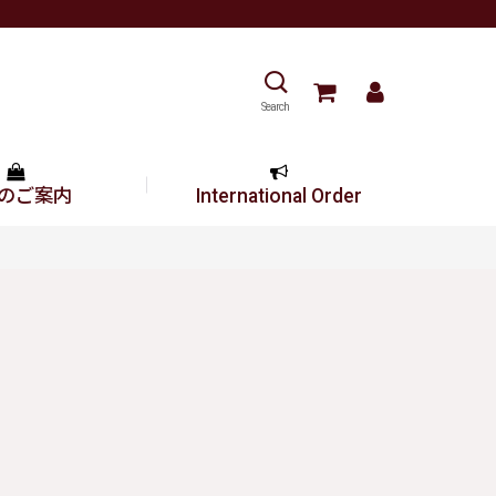
Search
のご案内
International Order