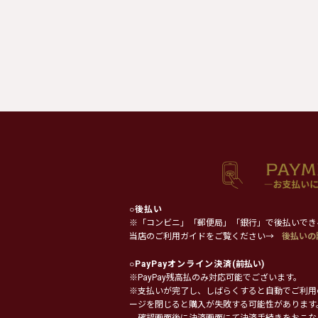
○
後払い
※「コンビニ」「郵便局」「銀行」で後払いでき
当店のご利用ガイドをご覧ください→
後払いの
○
PayPayオンライン決済
(前払い)
※PayPay残高払のみ対応可能でございます。
※支払いが完了し、しばらくすると自動でご利用
ージを閉じると購入が失敗する可能性があります
確認画面後に決済画面にて決済手続きをおこな