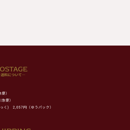
急便）
川急便）
っく)
2,057円（ゆうパック）