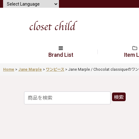
Brand List
Item L
Home
>
Jane Marple
>
ワンピース
>
Jane Marple / Chocolat classiqueの
検索