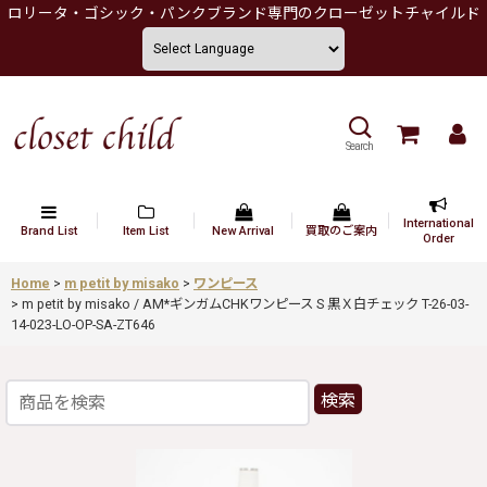
ロリータ・ゴシック・パンクブランド専門のクローゼットチャイルド
Search
International
Brand List
Item List
New Arrival
買取のご案内
Order
Home
>
m petit by misako
>
ワンピース
>
m petit by misako / AM*ギンガムCHKワンピース S 黒Ｘ白チェック T-26-03-
14-023-LO-OP-SA-ZT646
検索