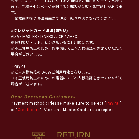
※支払いが完了し、しばらくすると自動でご利用のサービスへ戻り
ます。手続き中にページを閉じると購入が失敗する可能性がありま
す。
確認画面後に決済画面にて決済手続きをおこなってください。
○
クレジットカード決済
(前払い)
VISA / MASTER / DINERS / JCB / AMEX
※分割払い・リボルビング払いもご利用頂けます。
※不正使用防止のため、お電話にてご本人様確認をさせていただく
場合がございます。
○
PayPal
※ご本人様名義のIDのみご利用可能となります。
※不正使用防止のため、お電話にてご本人様確認をさせていただく
場合がございます。
Dear Overseas Customers
Payment method : Please make sure to select "
PayPal
"
or "
Credit card
". Visa and MasterCard are accepted.