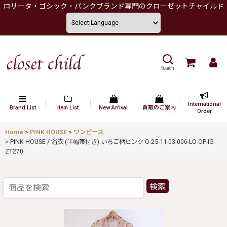
ロリータ・ゴシック・パンクブランド専門のクローゼットチャイルド
Search
International
Brand List
Item List
New Arrival
買取のご案内
Order
Home
>
PINK HOUSE
>
ワンピース
>
PINK HOUSE / 浴衣 (半幅帯付き) いちご柄ピンク O-25-11-03-006-LO-OP-IG-
ZT270
検索