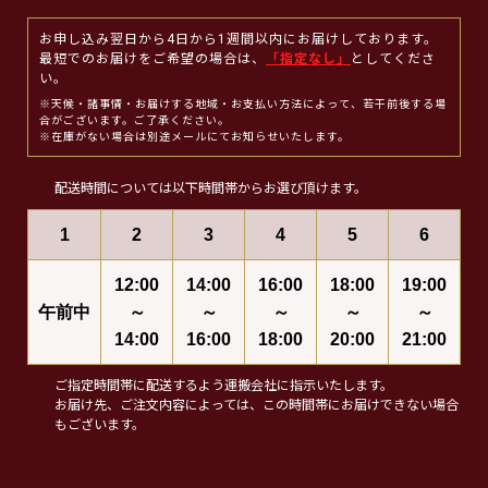
お申し込み翌日から4日から1週間以内にお届けしております。
最短でのお届けをご希望の場合は、
「指定なし」
としてくださ
い。
※天候・諸事情・お届けする地域・お支払い方法によって、若干前後する場
合がございます。ご了承ください。
※在庫がない場合は別途メールにてお知らせいたします。
配送時間については以下時間帯からお選び頂けます。
1
2
3
4
5
6
12:00
14:00
16:00
18:00
19:00
午前中
～
～
～
～
～
14:00
16:00
18:00
20:00
21:00
ご指定時間帯に配送するよう運搬会社に指示いたします。
お届け先、ご注文内容によっては、この時間帯にお届けできない場合
もございます。