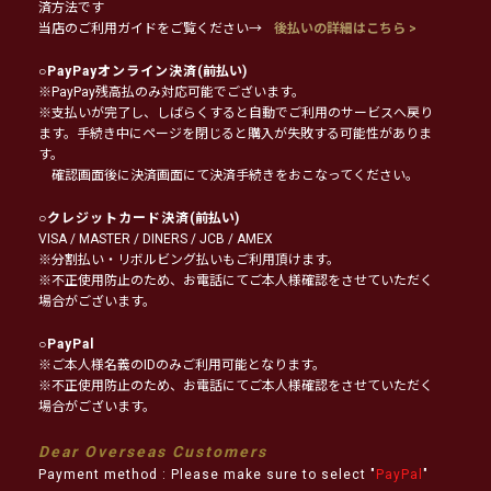
済方法です
当店のご利用ガイドをご覧ください→
後払いの詳細はこちら >
○
PayPayオンライン決済
(前払い)
※PayPay残高払のみ対応可能でございます。
※支払いが完了し、しばらくすると自動でご利用のサービスへ戻り
ます。手続き中にページを閉じると購入が失敗する可能性がありま
す。
確認画面後に決済画面にて決済手続きをおこなってください。
○
クレジットカード決済
(前払い)
VISA / MASTER / DINERS / JCB / AMEX
※分割払い・リボルビング払いもご利用頂けます。
※不正使用防止のため、お電話にてご本人様確認をさせていただく
場合がございます。
○
PayPal
※ご本人様名義のIDのみご利用可能となります。
※不正使用防止のため、お電話にてご本人様確認をさせていただく
場合がございます。
Dear Overseas Customers
Payment method : Please make sure to select "
PayPal
"