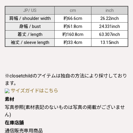
JP/ US
cm
inch
肩幅 / shoulder width
約66.6cm
26.22inch
身幅 / bust
約61.8cm
24.331inch
着丈 / length
約160.8cm
63.307inch
袖丈 / sleeve length
約33.4cm
13.15inch
※closetchildのアイテムは独自の方法により採寸しており
ます。
サイズガイドはこちら
素材
写真参照(素材表記のないものは写真の掲載がございませ
ん)
在庫店舗
通信販売専用商品