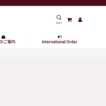
Search
のご案内
International Order