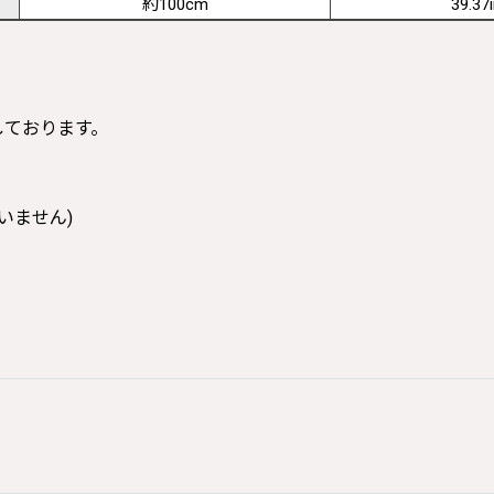
約100cm
39.37
寸しております。
いません)