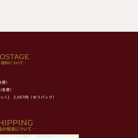
急便）
川急便）
っく)
2,057円（ゆうパック）