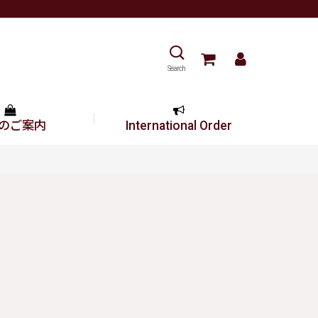
Search
のご案内
International Order