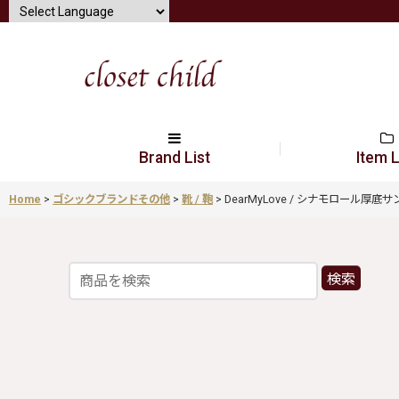
Brand List
Item L
Home
>
ゴシックブランドその他
>
靴 / 鞄
>
DearMyLove / シナモロール厚底サンダル
検索