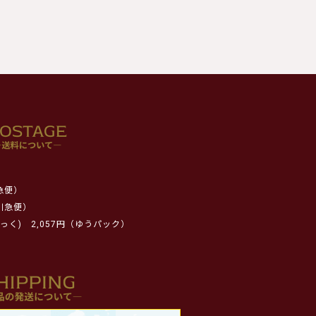
急便）
川急便）
っく)
2,057円（ゆうパック）