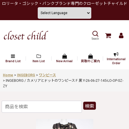
ロリータ・ゴシック・パンクブランド専門のクローゼットチャイルド
Search
International
Brand List
Item List
New Arrival
買取のご案内
Order
Home
>
INGEBORG
>
ワンピース
>
INGEBORG / カメリアとドットのワンピース F 黒 Y-26-06-27-145-LO-OP-SZ-
ZY
検索