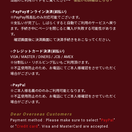
当店のご利用ガイドをご覧ください→
後払いの詳細はこちら >
○
PayPayオンライン決済
(前払い)
※PayPay残高払のみ対応可能でございます。
※支払いが完了し、しばらくすると自動でご利用のサービスへ戻り
ます。手続き中にページを閉じると購入が失敗する可能性がありま
す。
確認画面後に決済画面にて決済手続きをおこなってください。
○
クレジットカード決済
(前払い)
VISA / MASTER / DINERS / JCB / AMEX
※分割払い・リボルビング払いもご利用頂けます。
※不正使用防止のため、お電話にてご本人様確認をさせていただく
場合がございます。
○
PayPal
※ご本人様名義のIDのみご利用可能となります。
※不正使用防止のため、お電話にてご本人様確認をさせていただく
場合がございます。
Dear Overseas Customers
Payment method : Please make sure to select "
PayPal
"
or "
Credit card
". Visa and MasterCard are accepted.