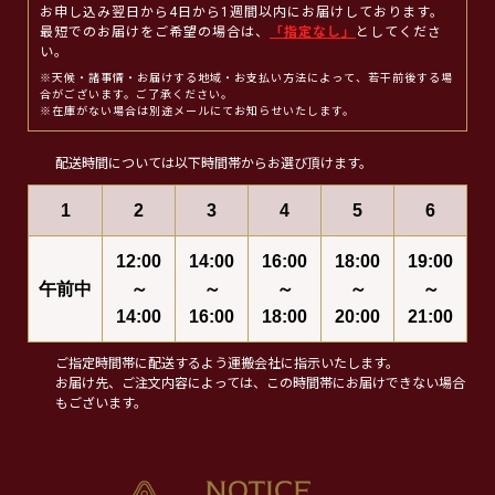
お申し込み翌日から4日から1週間以内にお届けしております。
最短でのお届けをご希望の場合は、
「指定なし」
としてくださ
い。
※天候・諸事情・お届けする地域・お支払い方法によって、若干前後する場
合がございます。ご了承ください。
※在庫がない場合は別途メールにてお知らせいたします。
配送時間については以下時間帯からお選び頂けます。
1
2
3
4
5
6
12:00
14:00
16:00
18:00
19:00
午前中
～
～
～
～
～
14:00
16:00
18:00
20:00
21:00
ご指定時間帯に配送するよう運搬会社に指示いたします。
お届け先、ご注文内容によっては、この時間帯にお届けできない場合
もございます。