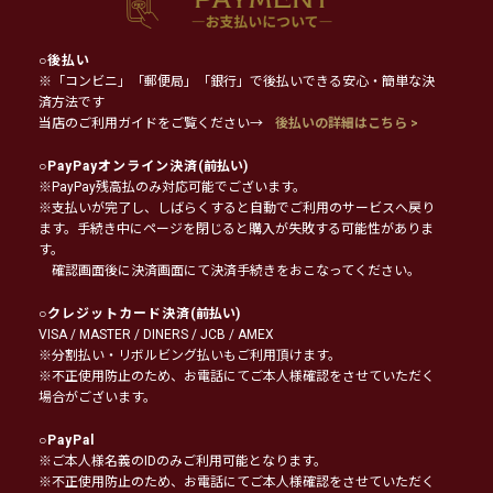
○
後払い
※「コンビニ」「郵便局」「銀行」で後払いできる安心・簡単な決
済方法です
当店のご利用ガイドをご覧ください→
後払いの詳細はこちら >
○
PayPayオンライン決済
(前払い)
※PayPay残高払のみ対応可能でございます。
※支払いが完了し、しばらくすると自動でご利用のサービスへ戻り
ます。手続き中にページを閉じると購入が失敗する可能性がありま
す。
確認画面後に決済画面にて決済手続きをおこなってください。
○
クレジットカード決済
(前払い)
VISA / MASTER / DINERS / JCB / AMEX
※分割払い・リボルビング払いもご利用頂けます。
※不正使用防止のため、お電話にてご本人様確認をさせていただく
場合がございます。
○
PayPal
※ご本人様名義のIDのみご利用可能となります。
※不正使用防止のため、お電話にてご本人様確認をさせていただく