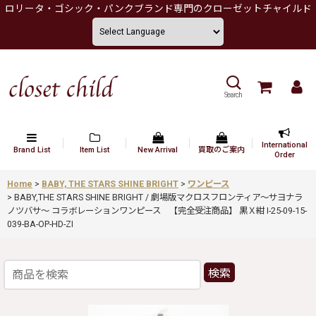
ロリータ・ゴシック・パンクブランド専門のクローゼットチャイルド
Search
International
Brand List
Item List
New Arrival
買取のご案内
Order
Home
>
BABY, THE STARS SHINE BRIGHT
>
ワンピース
>
BABY,THE STARS SHINE BRIGHT / 劇場版マクロスフロンティア〜サヨナラ
ノツバサ〜 コラボレーションワンピース 【完全受注商品】 黒Ｘ紺 I-25-09-15-
039-BA-OP-HD-ZI
検索