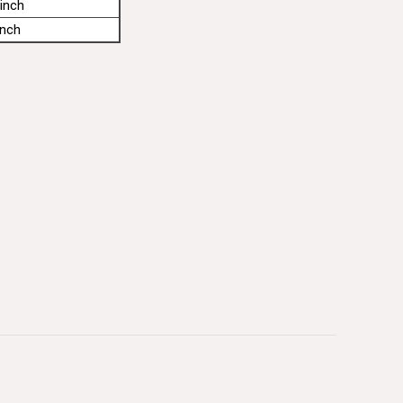
inch
inch