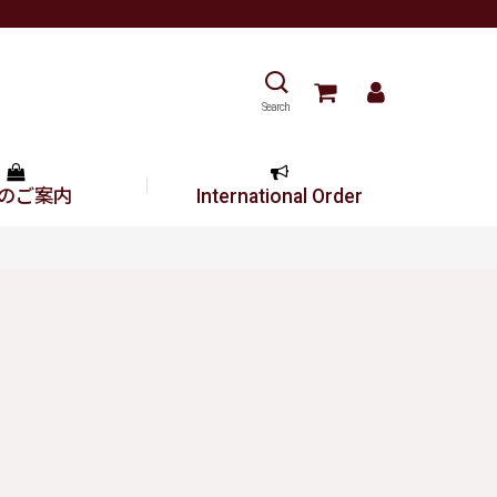
Search
のご案内
International Order