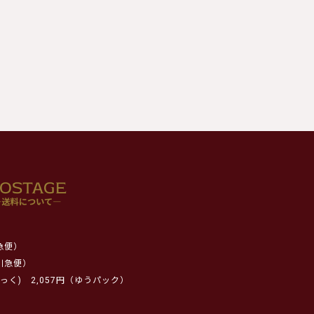
急便）
川急便）
っく)
2,057円（ゆうパック）