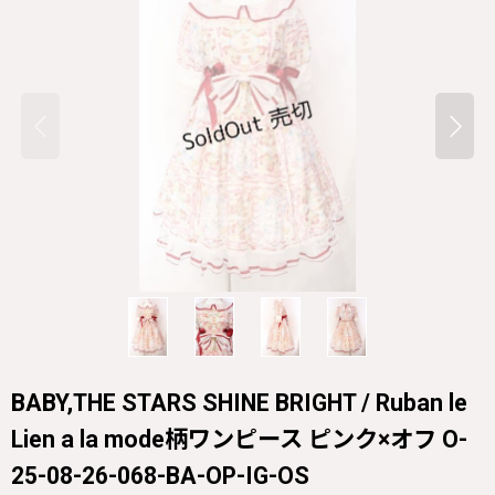
BABY,THE STARS SHINE BRIGHT / Ruban le
Lien a la mode柄ワンピース ピンク×オフ O-
25-08-26-068-BA-OP-IG-OS