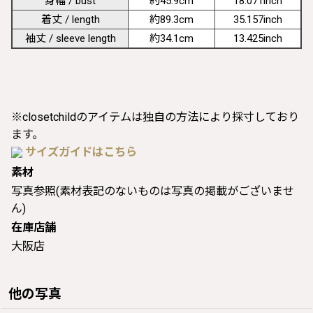
身幅 / bust
約45.9cm
18.071inch
着丈 / length
約89.3cm
35.157inch
袖丈 / sleeve length
約34.1cm
13.425inch
※closetchildのアイテムは独自の方法により採寸しており
ます。
サイズガイドはこちら
素材
写真参照(素材表記のないものは写真の掲載がございませ
ん)
在庫店舗
大阪店
他の写真