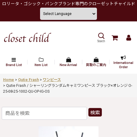
ロリータ・ゴシック・パンクブランド専門のクローゼットチャイルド
Search
International
Brand List
Item List
New Arrival
買取のご案内
Order
Home
>
Qutie Frash
>
ワンピース
>
Qutie Frash / シャーリングランダムキャミワンピース ブラック×オレンジ O-
25-08-25-1002-QU-OP-IG-OS
検索