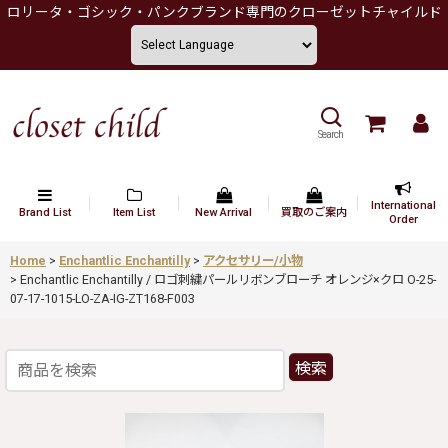
ロリータ・ゴシック・パンクブランド専門のクローゼットチャイルド
Search
International
Brand List
Item List
New Arrival
買取のご案内
Order
Home
>
Enchantlic Enchantilly
>
アクセサリー/小物
>
Enchantlic Enchantilly / ロゴ刺繍パールリボンブローチ オレンジ×クロ O-25-
07-17-1015-LO-ZA-IG-ZT168-F003
検索