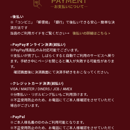
○
後払い
※「コンビニ」「郵便局」「銀行」で後払いできる安心・簡単な決
済方法です
当店のご利用ガイドをご覧ください→
後払いの詳細はこちら >
○
PayPayオンライン決済
(前払い)
※PayPay残高払のみ対応可能でございます。
※支払いが完了し、しばらくすると自動でご利用のサービスへ戻り
ます。手続き中にページを閉じると購入が失敗する可能性がありま
す。
確認画面後に決済画面にて決済手続きをおこなってください。
○
クレジットカード決済
(前払い)
VISA / MASTER / DINERS / JCB / AMEX
※分割払い・リボルビング払いもご利用頂けます。
※不正使用防止のため、お電話にてご本人様確認をさせていただく
場合がございます。
○
PayPal
※ご本人様名義のIDのみご利用可能となります。
※不正使用防止のため、お電話にてご本人様確認をさせていただく