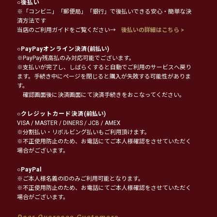
○
後払い
※「コンビニ」「郵便局」「銀行」で後払いできる安心・簡単な決
済方法です
当店のご利用ガイドをご覧ください→
後払いの詳細はこちら >
○
PayPayオンライン決済
(前払い)
※PayPay残高払のみ対応可能でございます。
※支払いが完了し、しばらくすると自動でご利用のサービスへ戻り
ます。手続き中にページを閉じると購入が失敗する可能性がありま
す。
確認画面後に決済画面にて決済手続きをおこなってください。
○
クレジットカード決済
(前払い)
VISA / MASTER / DINERS / JCB / AMEX
※分割払い・リボルビング払いもご利用頂けます。
※不正使用防止のため、お電話にてご本人様確認をさせていただく
場合がございます。
○
PayPal
※ご本人様名義のIDのみご利用可能となります。
※不正使用防止のため、お電話にてご本人様確認をさせていただく
場合がございます。
Dear Overseas Customers