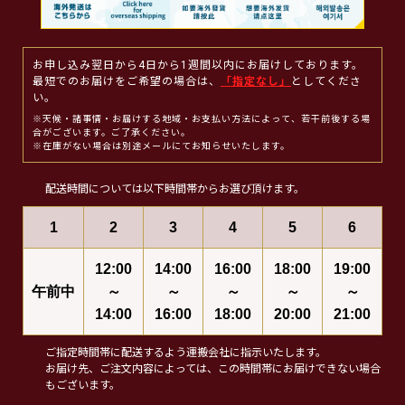
お申し込み翌日から4日から1週間以内にお届けしております。
最短でのお届けをご希望の場合は、
「指定なし」
としてくださ
い。
※天候・諸事情・お届けする地域・お支払い方法によって、若干前後する場
合がございます。ご了承ください。
※在庫がない場合は別途メールにてお知らせいたします。
配送時間については以下時間帯からお選び頂けます。
1
2
3
4
5
6
12:00
14:00
16:00
18:00
19:00
午前中
～
～
～
～
～
14:00
16:00
18:00
20:00
21:00
ご指定時間帯に配送するよう運搬会社に指示いたします。
お届け先、ご注文内容によっては、この時間帯にお届けできない場合
もございます。