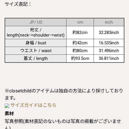
サイズ表記：
JP/ US
cm
inch
裄丈 /
約82cm
32.283inch
length(neck→shoulder→wrist)
身幅 / bust
約42cm
16.535inch
ウエスト / waist
約80cm
31.496inch
着丈 / length
約93.5cm
36.811inch
※closetchildのアイテムは独自の方法により採寸しており
ます。
サイズガイドはこちら
素材
写真参照(素材表記のないものは写真の掲載がございませ
ん)