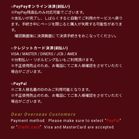
○
PayPayオンライン決済
(前払い)
※PayPay残高払のみ対応可能でございます。
※支払いが完了し、しばらくすると自動でご利用のサービスへ戻り
ます。手続き中にページを閉じると購入が失敗する可能性がありま
す。
確認画面後に決済画面にて決済手続きをおこなってください。
○
クレジットカード決済
(前払い)
VISA / MASTER / DINERS / JCB / AMEX
※分割払い・リボルビング払いもご利用頂けます。
※不正使用防止のため、お電話にてご本人様確認をさせていただく
場合がございます。
○
PayPal
※ご本人様名義のIDのみご利用可能となります。
※不正使用防止のため、お電話にてご本人様確認をさせていただく
場合がございます。
Dear Overseas Customers
Payment method : Please make sure to select "
PayPal
"
or "
Credit card
". Visa and MasterCard are accepted.